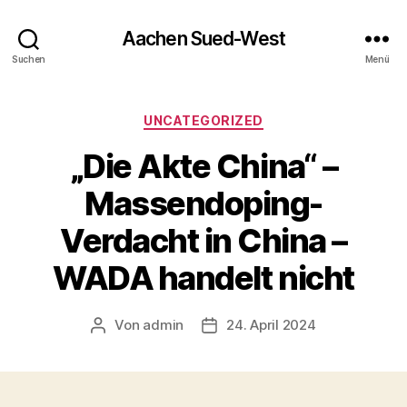
Aachen Sued-West
Suchen
Menü
Kategorien
UNCATEGORIZED
„Die Akte China“ –
Massendoping-
Verdacht in China –
WADA handelt nicht
Von
admin
24. April 2024
Beitragsautor
Veröffentlichungsdatum