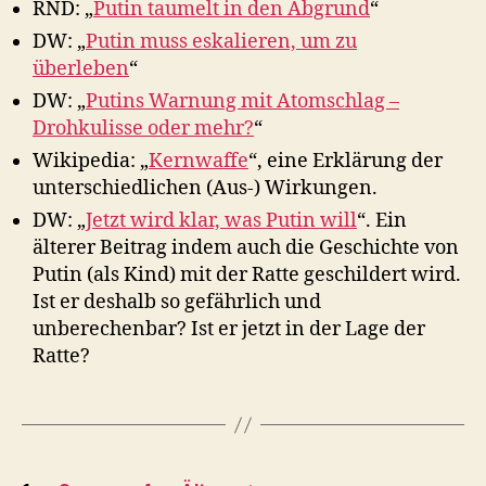
RND: „
Putin taumelt in den Abgrund
“
DW: „
Putin muss eskalieren, um zu
überleben
“
DW: „
Putins Warnung mit Atomschlag –
Drohkulisse oder mehr?
“
Wikipedia: „
Kernwaffe
“, eine Erklärung der
unterschiedlichen (Aus-) Wirkungen.
DW: „
Jetzt wird klar, was Putin will
“. Ein
älterer Beitrag indem auch die Geschichte von
Putin (als Kind) mit der Ratte geschildert wird.
Ist er deshalb so gefährlich und
unberechenbar? Ist er jetzt in der Lage der
Ratte?
Seitennummerierung
…