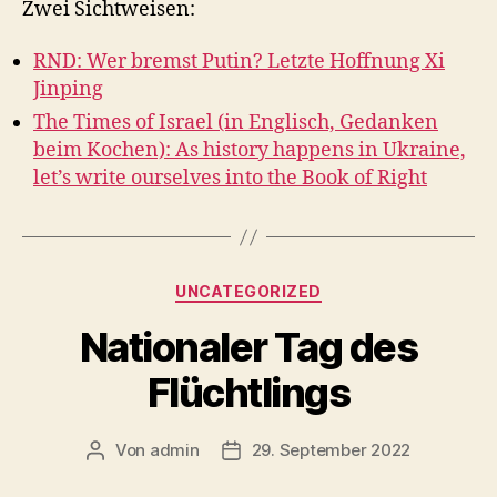
Zwei Sichtweisen:
RND: Wer bremst Putin? Letzte Hoffnung Xi
Jinping
The Times of Israel (in Englisch, Gedanken
beim Kochen): As history happens in Ukraine,
let’s write ourselves into the Book of Right
Kategorien
UNCATEGORIZED
Nationaler Tag des
Flüchtlings
Von
admin
29. September 2022
Beitragsautor
Veröffentlichungsdatum