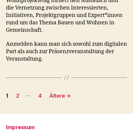
Wohnprojektetag fördert den Austausch und
die Vernetzung zwischen Interessierten,
Initiativen, Projektgruppen und Expert*innen
rund um das Thema Bauen und Wohnen in
Gemeinschaft.
Anmelden kann man sich sowohl zum digitalen
Part als auch zur Präsenzveranstaltung der
Veranstaltung.
Seitennummerierung
…
1
2
4
Ältere
→
der
Beiträge
Impressum