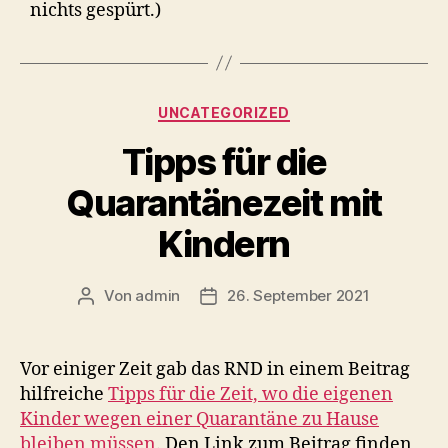
nichts gespürt.)
Kategorien
UNCATEGORIZED
Tipps für die
Quarantänezeit mit
Kindern
Von
admin
26. September 2021
Beitragsautor
Veröffentlichungsdatum
Vor einiger Zeit gab das RND in einem Beitrag
hilfreiche
Tipps für die Zeit, wo die eigenen
Kinder wegen einer Quarantäne zu Hause
bleiben müssen
. Den Link zum Beitrag finden