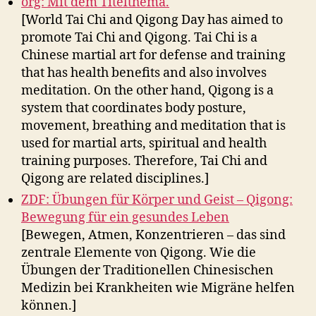
org: Mit dem Titelthema.
[World Tai Chi and Qigong Day has aimed to
promote Tai Chi and Qigong. Tai Chi is a
Chinese martial art for defense and training
that has health benefits and also involves
meditation. On the other hand, Qigong is a
system that coordinates body posture,
movement, breathing and meditation that is
used for martial arts, spiritual and health
training purposes. Therefore, Tai Chi and
Qigong are related disciplines.]
ZDF: Übungen für Körper und Geist – Qigong:
Bewegung für ein gesundes Leben
[Bewegen, Atmen, Konzentrieren – das sind
zentrale Elemente von Qigong. Wie die
Übungen der Traditionellen Chinesischen
Medizin bei Krankheiten wie Migräne helfen
können.]