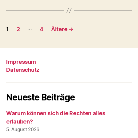
Seitennummerierung
…
1
2
4
Ältere
→
der
Beiträge
Impressum
Datenschutz
Neueste Beiträge
Warum können sich die Rechten alles
erlauben?
5. August 2026