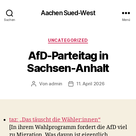
Aachen Sued-West
Suchen
Menü
Kategorien
UNCATEGORIZED
AfD-Parteitag in
Sachsen-Anhalt
Von
admin
11. April 2026
Beitragsautor
Veröffentlichungsdatum
taz: „Das täuscht die Wähler:innen“
[In ihrem Wahlprogramm fordert die AfD viel
zu Migration. Was davon ist eigentlich