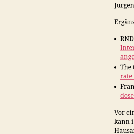
Jürgen
Ergänz
RND:
Inte
ange
The t
rate
Fran
dose
Vor ei
kann i
Hausar