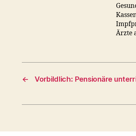
Gesund
Kassen
Impfpr
Ärzte 
←
Vorbildlich: Pensionäre unter