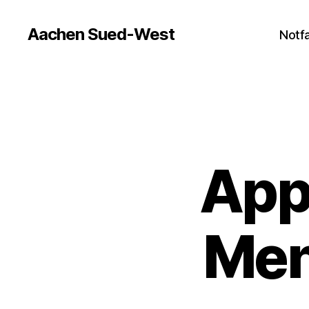
Aachen Sued-West
Notfa
App
Men