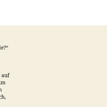
le?“
 auf
 im
m
ch,