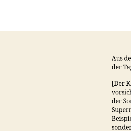
Aus d
der Ta
[Der K
vorsic
der So
Superm
Beispi
sonder