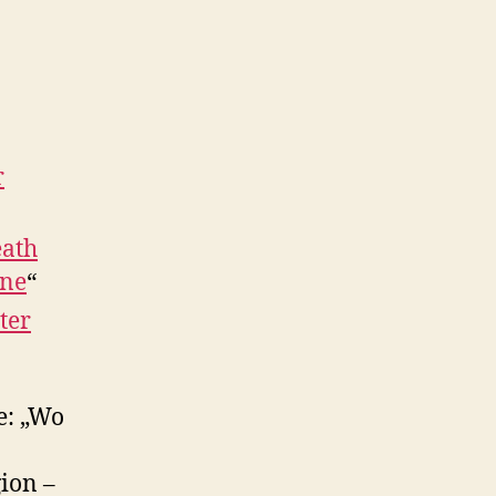
r
eath
ine
“
ter
e: „Wo
gion –