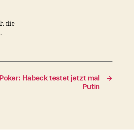
h die
.
oker: Habeck testet jetzt mal
→
Putin