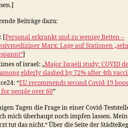
sen.]
ende Beiträge dazu:
 [
Personal erkrankt und zu wenige Betten –
nsivmediziner Marx: Lage auf Stationen „seh
spannt“
]
imes of israel: „
Major Israeli study: COVID d
 among elderly slashed by 72% after 4th vacc
ce24: “
EU recommends second Covid-19 boos
 for people over 60
”
nigen Tagen die Frage in einer Covid-Teststell
ch mich überhaupt noch impfen lassen. Mein
zt tut das nicht.“ Über die Seite der StädteRe