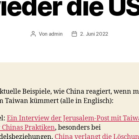
ieder die U
Von
admin
2. Juni 2022
Beitragsautor
Veröffentlichungsdatum
ktuelle Beispiele, wie China reagiert, wenn 
m Taiwan kümmert (alle in Englisch):
el:
Ein Interview der Jerusalem-Post mit Tai
 Chinas Praktiken
, besonders bei
delsbeziehungen.
China verlangt die Löschun