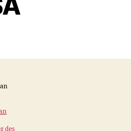
SA
man
wan
g des