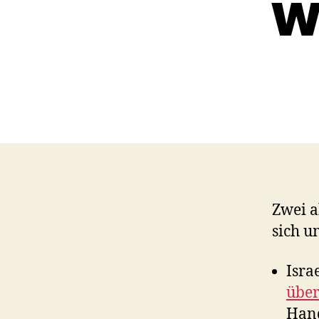
w
Zwei a
sich u
Isra
über
Han