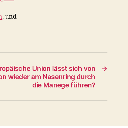
n
, und
uropäische Union lässt sich von
→
on wieder am Nasenring durch
die Manege führen?