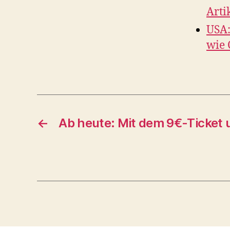
Arti
USA:
wie 
←
Ab heute: Mit dem 9€-Ticket