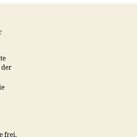
r
te
 der
ie
 frei.