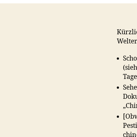
Kürzli
Welter
Scho
(sieh
Tage
Sehe
Dok
„Chi
[Obw
Pesti
chin