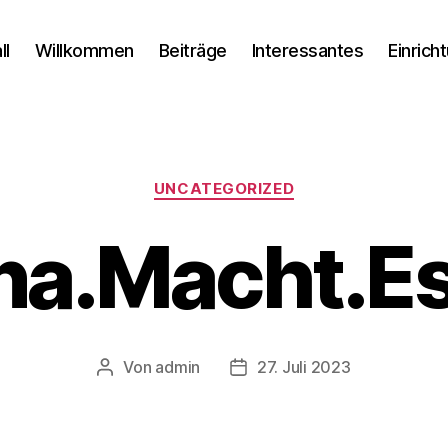
ll
Willkommen
Beiträge
Interessantes
Einrich
Kategorien
UNCATEGORIZED
na.Macht.E
Von
admin
27. Juli 2023
Beitragsautor
Veröffentlichungsdatum