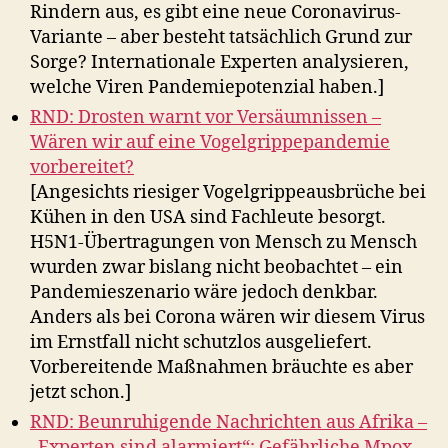
Rindern aus, es gibt eine neue Coronavirus-
Variante – aber besteht tatsächlich Grund zur
Sorge? Internationale Experten analysieren,
welche Viren Pandemiepotenzial haben.]
RND: Drosten warnt vor Versäumnissen –
Wären wir auf eine Vogelgrippepandemie
vorbereitet?
[Angesichts riesiger Vogelgrippeausbrüche bei
Kühen in den USA sind Fachleute besorgt.
H5N1-Übertragungen von Mensch zu Mensch
wurden zwar bislang nicht beobachtet – ein
Pandemieszenario wäre jedoch denkbar.
Anders als bei Corona wären wir diesem Virus
im Ernstfall nicht schutzlos ausgeliefert.
Vorbereitende Maßnahmen bräuchte es aber
jetzt schon.]
RND: Beunruhigende Nachrichten aus Afrika –
„Experten sind alarmiert“: Gefährliche Mpox-