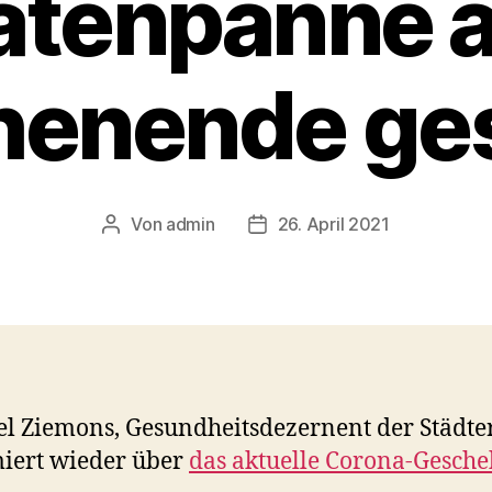
atenpanne 
enende ge
Von
admin
26. April 2021
Beitragsautor
Veröffentlichungsdatum
l Ziemons, Gesundheitsdezernent der Städte
iert wieder über
das aktuelle Corona-Gesche