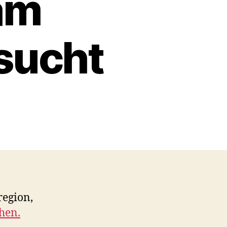
am
sucht
region,
hen.