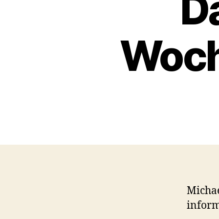
D
Woch
Michae
inform