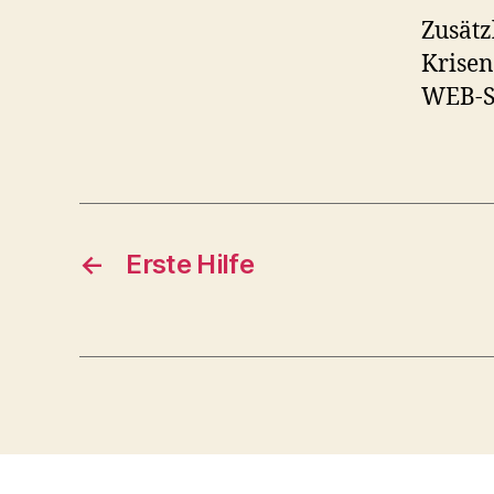
Zusätz
Krisen
WEB-Se
←
Erste Hilfe