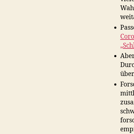
Wahr
weit
Pass
Coro
„Sch
Aber
Durc
über
Fors
mitt
zusa
schw
fors
empf