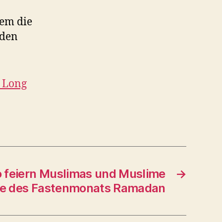
em die
 den
 Long
o feiern Muslimas und Muslime
→
de des Fastenmonats Ramadan