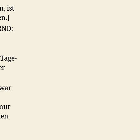
, ist
en.]
RND:
-Tage-
er
zwar
 nur
hen