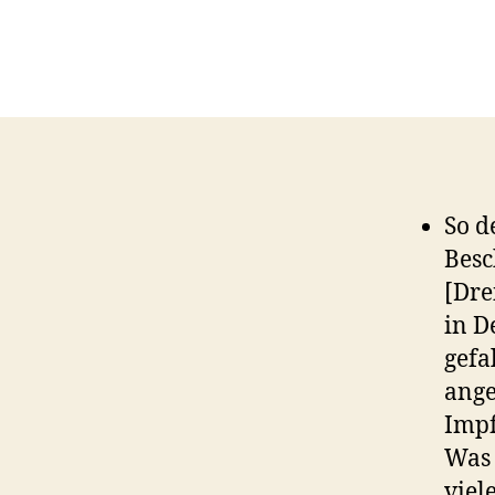
So d
Besc
[Dre
in D
gefa
ange
Impf
Was 
viel