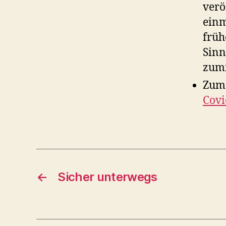
verö
einm
früh
Sinn
zumi
Zum 
Covi
←
Sicher unterwegs