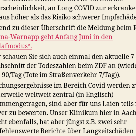
scheinlichkeit, an Long COVID zur erkranken
aus höher als das Risiko schwerer Impfschäd
end zu dieser Überschrift die Meldung beim 
na-Warnapp geht Anfang Juni in den
lafmodus“.
 schauen Sie sich auch einmal den aktuelle 7
hschnitt der Todeszahlen beim ZDF an (wied
 90/Tag (Tote im Straßenverkehr 7/Tag)).
chungsergebnisse im Bereich Covid werden 
lerweile weltweit zentral (in Englisch)
mmengetragen, sind aber für uns Laien teils
er zu bewerten. Unser Klinikum hier in Aac
cht ebenfalls, hat aber jüngst z.B. zwei sehr
ehlenswerte Berichte über Langzeitschäden