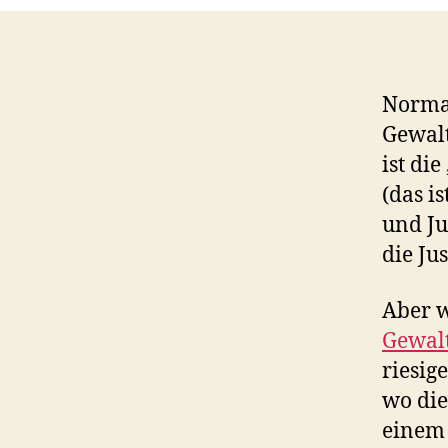
Normal
Gewalt
ist di
(das i
und Ju
die Jus
Aber w
Gewal
riesig
wo die
einem