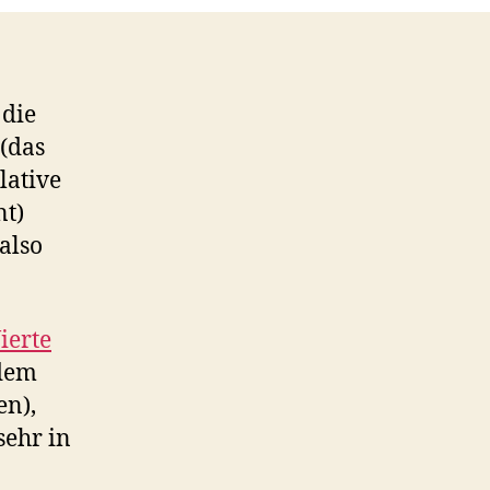
 die
(das
lative
nt)
also
ierte
 dem
en),
sehr in