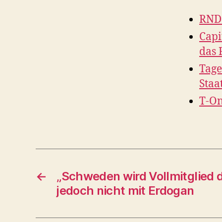
RND:
Capi
das 
Tage
Staa
T-On
←
„Schweden wird Vollmitglied de
jedoch nicht mit Erdogan