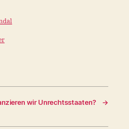
ndal
er
nzieren wir Unrechtsstaaten?
→