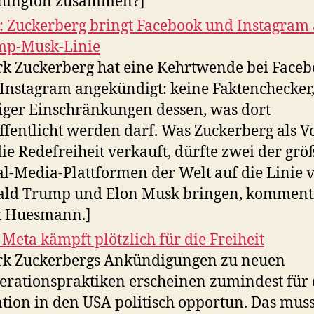
hington zusammen?]
 Zuckerberg bringt Facebook und Instagram 
mp-Musk-Linie
k Zuckerberg hat eine Kehrtwende bei Face
Instagram angekündigt: keine Faktenchecker
ger Einschränkungen dessen, was dort
ffentlicht werden darf. Was Zuckerberg als V
die Redefreiheit verkauft, dürfte zwei der grö
al-Media-Plattformen der Welt auf die Linie 
ld Trump und Elon Musk bringen, komment
x Huesmann.]
 Meta kämpft plötzlich für die Freiheit
k Zuckerbergs Ankündigungen zu neuen
rationspraktiken erscheinen zumindest für 
ation in den USA politisch opportun. Das mus