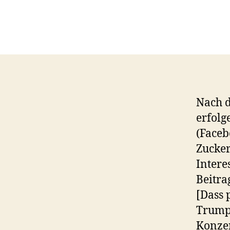
Nach d
erfol
(Faceb
Zucker
Intere
Beitra
[Dass 
Trump-
Konzer