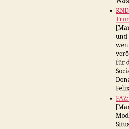
Was
RND:
Tru
[Mar
und 
weni
verö
für 
Soci
Dona
Feli
FAZ:
[Mar
Mode
Situ