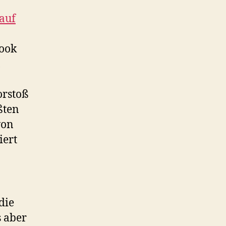
auf
book
,
orstoß
ßten
von
iert
die
s aber