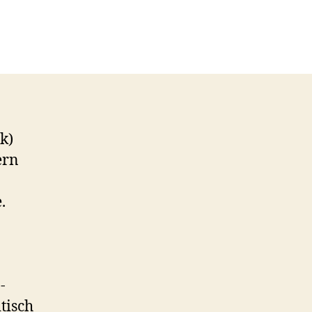
k)
ern
.
-
tisch