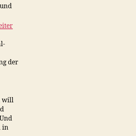
 und
iter
l-
ng der
 will
nd
 Und
 in