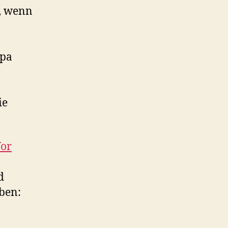
n, wenn
opa
ie
Vor
d
ben: