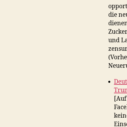
opport
die ne
dienen
Zucker
und L
zensur
(Vorhe
Neueru
Deut
Trum
[Auf
Face
kein
Eins