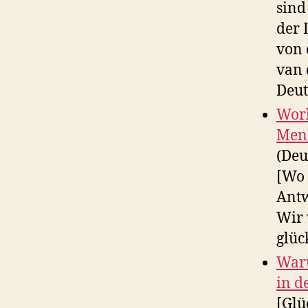
sind
der 
von 
van 
Deut
Worl
Mens
(Deu
[Wo 
Antw
Wir 
glüc
Waru
in d
[Glü