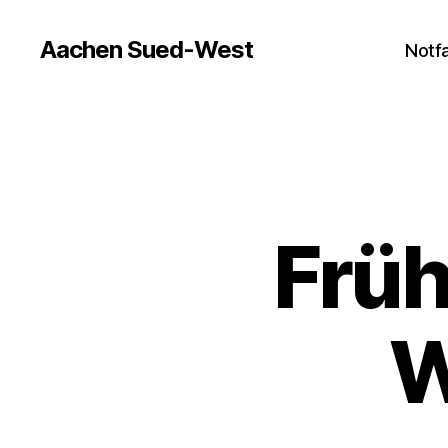
Aachen Sued-West
Notfa
Früh
W