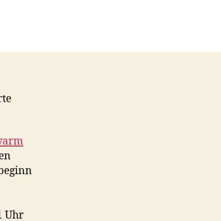
rte
 warm
hen
beginn
1 Uhr