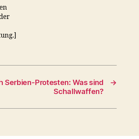
ten
 der
tung.]
 Serbien-Protesten: Was sind
→
Schallwaffen?