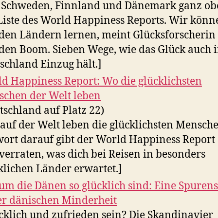
 Schweden, Finnland und Dänemark ganz ob
Liste des World Happiness Reports. Wir könn
den Ländern lernen, meint Glücksforscherin
den Boom. Sieben Wege, wie das Glück auch 
schland Einzug hält.]
d Happiness Report: Wo die glücklichsten
chen der Welt leben
tschland auf Platz 22)
auf der Welt leben die glücklichsten Mensch
ort darauf gibt der World Happiness Report 
verraten, was dich bei Reisen in besonders
klichen Länder erwartet.]
m die Dänen so glücklich sind: Eine Spuren
er dänischen Minderheit
cklich und zufrieden sein? Die Skandinavier