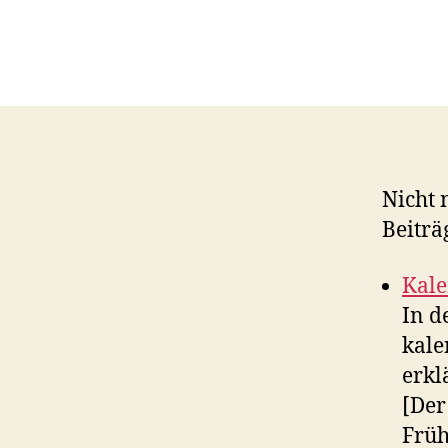
Nicht 
Beiträ
Kale
In d
kale
erkl
[Der
Früh