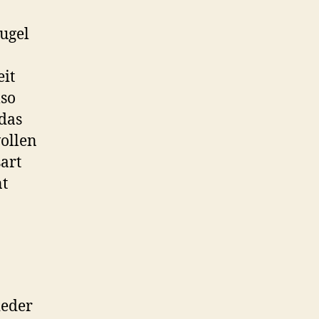
ugel
eit
lso
 das
vollen
art
nt
ieder