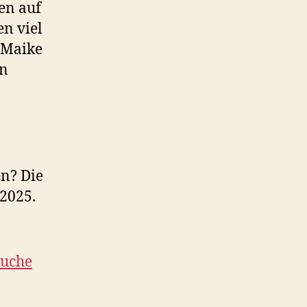
en auf
en viel
 Maike
in
en? Die
2025.
suche