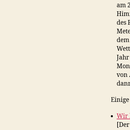
am 2
Himm
des 
Mete
dem 
Wett
Jahr
Mona
von 
dann
Einige
Wir 
[Der