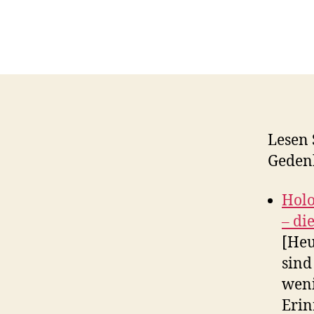
Lesen 
Geden
Holo
– di
[Heu
sind
weni
Erin