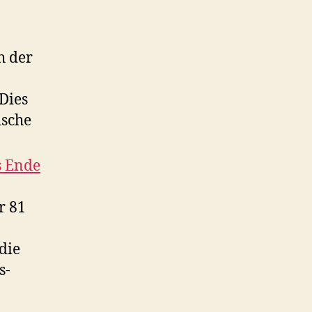
h der
Dies
ische
s Ende
r 81
die
s-