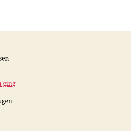
esen
h ging
eugen