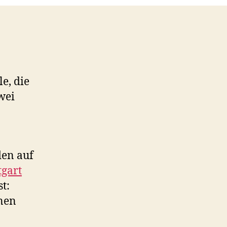
le, die
wei
en auf
tgart
t:
onen