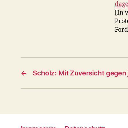
dag
[In 
Prot
Ford
←
Scholz: Mit Zuversicht gegen j