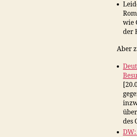
Leid
Rome
wie 
der 
Aber z
Deut
Besu
[20.
gege
inzw
über
des 
DW: 