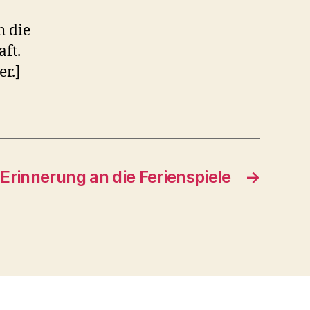
h die
ft.
r.]
Erinnerung an die Ferienspiele
→