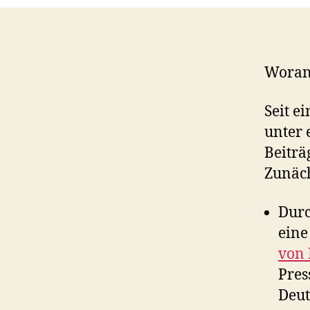
Woran 
Seit e
unter 
Beiträ
Zunäch
Durc
ein
von 
Pres
Deut