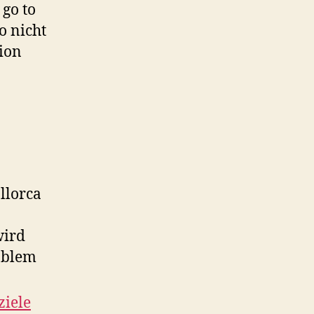
 go to
o nicht
ion
llorca
wird
oblem
ziele