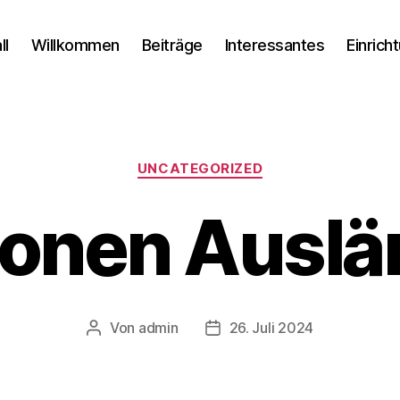
ll
Willkommen
Beiträge
Interessantes
Einrich
Kategorien
UNCATEGORIZED
lionen Auslä
Von
admin
26. Juli 2024
Beitragsautor
Veröffentlichungsdatum