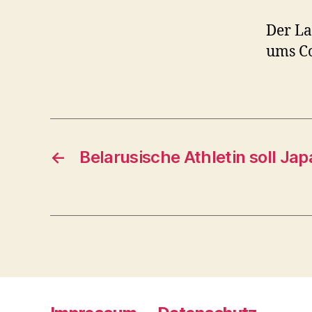
Der La
ums C
←
Belarusische Athletin soll Ja