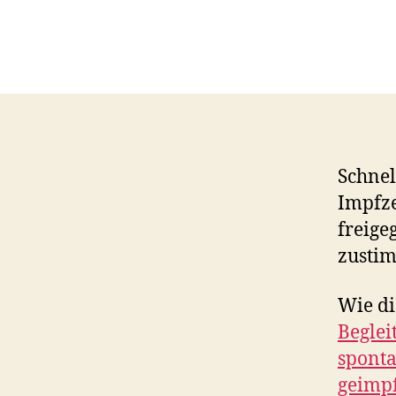
Schnel
Impfze
freige
zusti
Wie di
Begle
sponta
geimp