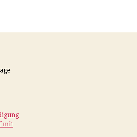
Tage
digung
f mit