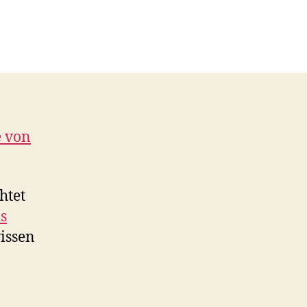
e von
htet
s
issen