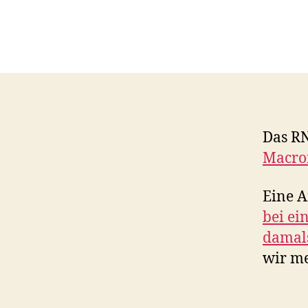
Das R
Macro
Eine A
bei ei
damals
wir me