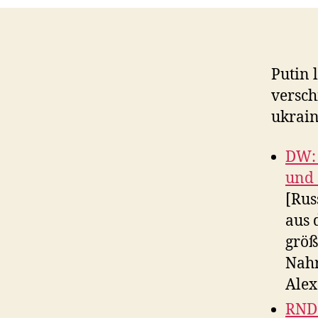
Putin 
versch
ukrain
DW: 
und
[Rus
aus 
größ
Nahr
Alex
RND: