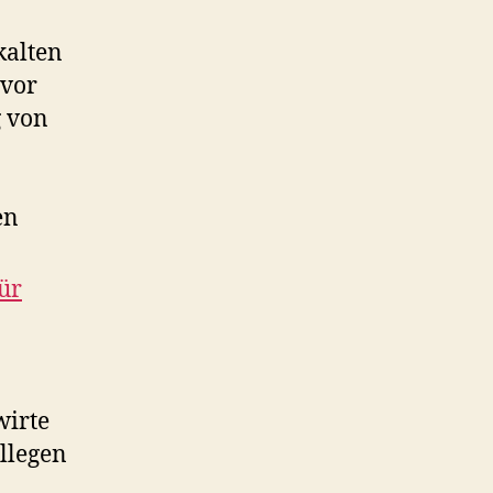
kalten
 vor
g von
en
ür
wirte
ollegen