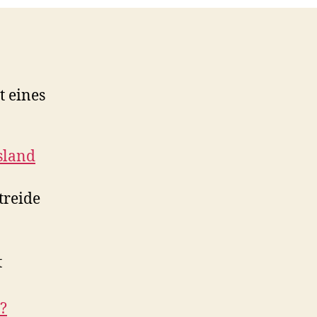
t eines
sland
treide
t
?