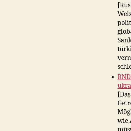
[Rus
Weiz
poli
glob
Sank
türk
verm
schl
RND:
ukra
[Das
Getr
Mögl
wie 
müss