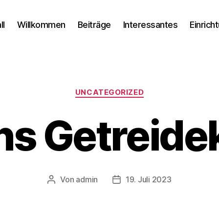
ll
Willkommen
Beiträge
Interessantes
Einrich
Kategorien
UNCATEGORIZED
ns Getreide
Von
admin
19. Juli 2023
Beitragsautor
Veröffentlichungsdatum