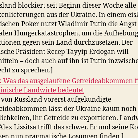
sland blockiert seit Beginn dieser Woche alle
enlieferungen aus der Ukraine. In einem eis
tischen Poker nutzt Wladimir Putin die Angst
alen Hungerkatastrophen, um die Aufhebun
tionen gegen sein Land durchzusetzen. Der
ische Präsident Recep Tayyip Erdogan will
itteln – doch auch auf ihn ist Putin inzwisch
echt zu sprechen.]
 Was das ausgelaufene Getreideabkommen f
inische Landwirte bedeutet
 von Russland vorerst aufgekündigte
eideabkommen lässt der Ukraine kaum noch
ichkeiten, ihr Getreide zu exportieren. Land
Alex Lissitsa trifft das schwer. Er und seine K
en nun pragmatische Lösungen finden.]