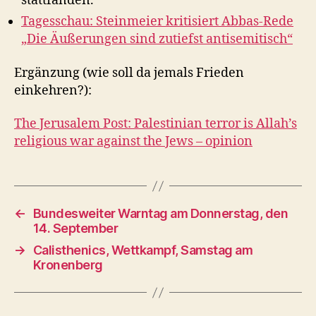
stattfanden.
Tagesschau: Steinmeier kritisiert Abbas-Rede
„Die Äußerungen sind zutiefst antisemitisch“
Ergänzung (wie soll da jemals Frieden
einkehren?):
The Jerusalem Post: Palestinian terror is Allah’s
religious war against the Jews – opinion
←
Bundesweiter Warntag am Donnerstag, den
14. September
→
Calisthenics, Wettkampf, Samstag am
Kronenberg