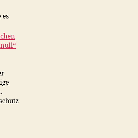
 es
uchen
 null“
er
ige
.
schutz