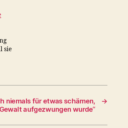
e
ang
 sie
ich niemals für etwas schämen,
→
t Gewalt aufgezwungen wurde“