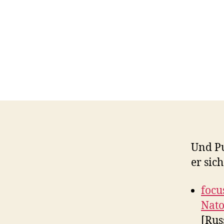
Und Pu
er sic
focu
Nat
[Rus