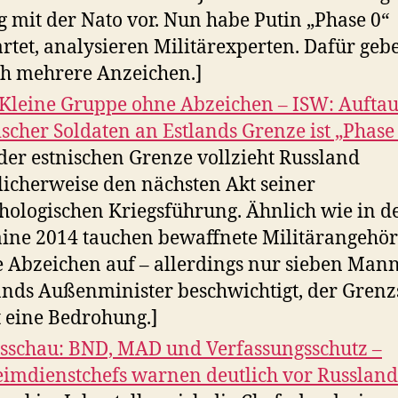
g mit der Nato vor. Nun habe Putin „Phase 0“
artet, analysieren Militärexperten. Dafür gebe
ch mehrere Anzeichen.]
 Kleine Gruppe ohne Abzeichen – ISW: Aufta
ischer Soldaten an Estlands Grenze ist „Phase
der estnischen Grenze vollzieht Russland
icherweise den nächsten Akt seiner
hologischen Kriegsführung. Ähnlich wie in d
ine 2014 tauchen bewaffnete Militärangehör
 Abzeichen auf – allerdings nur sieben Mann
ands Außenminister beschwichtigt, der Grenz
t eine Bedrohung.]
sschau: BND, MAD und Verfassungsschutz –
imdienstchefs warnen deutlich vor Russland