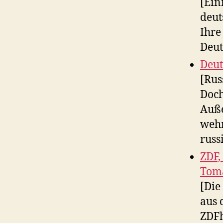
[Ein
deut
Ihre
Deut
Deut
[Rus
Doch
Auße
wehr
russ
ZDF,
Tom
[Die
aus 
ZDFh