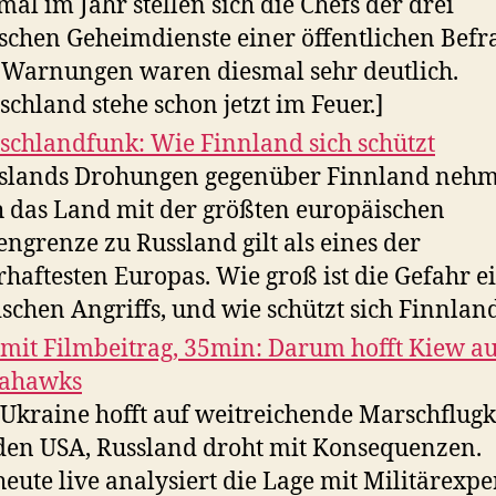
mal im Jahr stellen sich die Chefs der drei
schen Geheimdienste einer öffentlichen Befr
 Warnungen waren diesmal sehr deutlich.
schland stehe schon jetzt im Feuer.]
schlandfunk: Wie Finnland sich schützt
slands Drohungen gegenüber Finnland nehm
 das Land mit der größten europäischen
ngrenze zu Russland gilt als eines der
haftesten Europas. Wie groß ist die Gefahr e
ischen Angriffs, und wie schützt sich Finnlan
 mit Filmbeitrag, 35min: Darum hofft Kiew au
ahawks
 Ukraine hofft auf weitreichende Marschflug
den USA, Russland droht mit Konsequenzen.
eute live analysiert die Lage mit Militärexpe