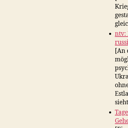
Krie
gest
glei
ntv:
russ
[An 
mögl
psyc
Ukra
ohne
Estl
sieh
Tage
Gehe