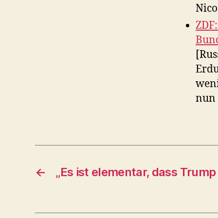
Nico
ZDF:
Bund
[Rus
Erdu
weni
nun 
←
„Es ist elementar, dass Trump 