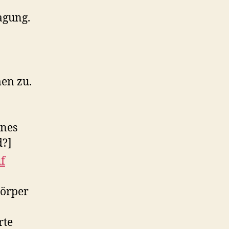
agung.
en zu.
ines
d?]
f
körper
rte