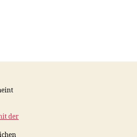
heint
mit der
lichen