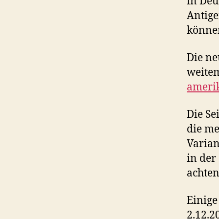
in Deu
Antige
könne
Die ne
weitem
amerik
Die Se
die me
Varian
in der
achten
Einige
2.12.2