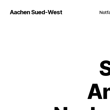
Aachen Sued-West
Notfa
An