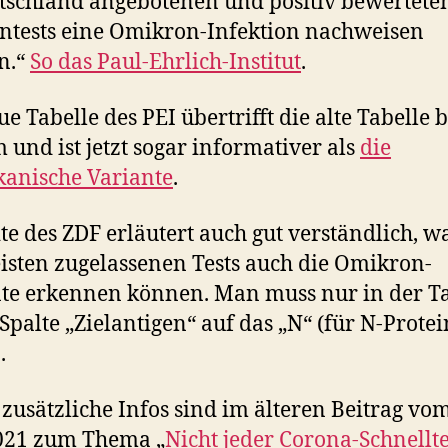
tschland angebotenen und positiv bewertete
ntests eine Omikron-Infektion nachweisen
n.“
So das Paul-Ehrlich-Institut
.
ue Tabelle des PEI übertrifft die alte Tabelle b
 und ist jetzt sogar informativer als
die
anische Variante
.
ite des ZDF erläutert auch gut verständlich, 
isten zugelassenen Tests auch die Omikron-
te erkennen können. Man muss nur in der Ta
 Spalte „Zielantigen“ auf das „N“ (für N-Protei
.
 zusätzliche Infos sind im älteren Beitrag vo
021 zum Thema „
Nicht jeder Corona-Schnellte