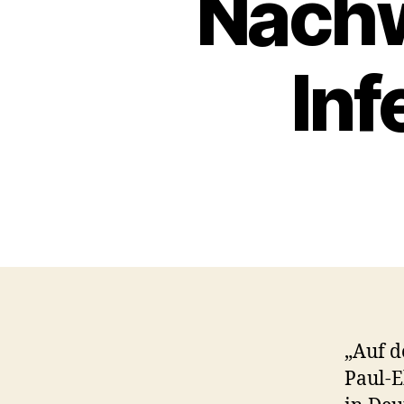
Nachw
Inf
„Auf d
Paul-E