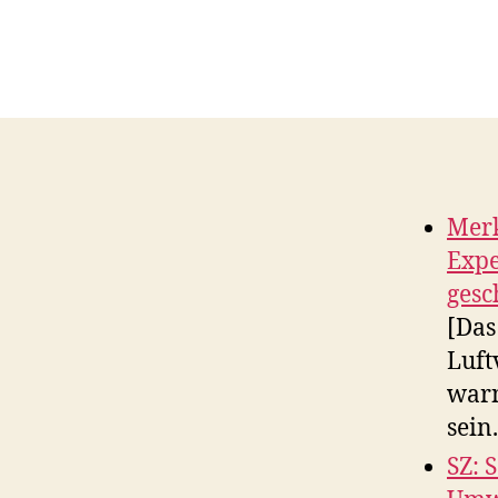
Merk
Expe
gesc
[Das
Luft
warn
sein.
SZ: 