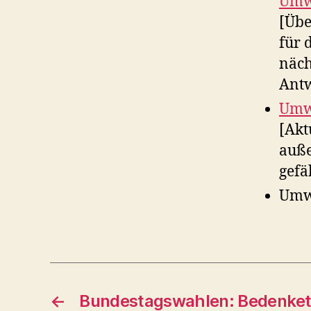
Umwe
[Übe
für 
näch
Antw
Umwe
[Akt
auße
gefä
Umwe
←
Bundestagswahlen: Bedenket