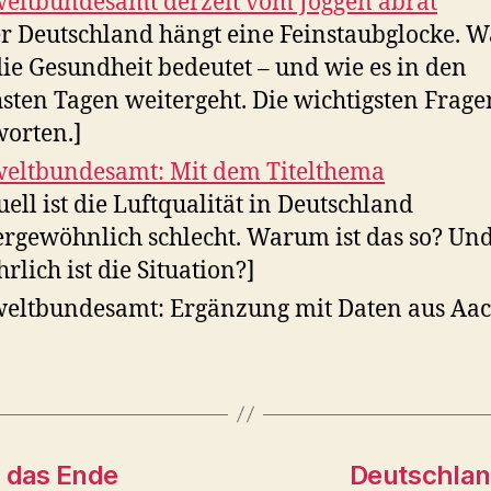
ltbundesamt derzeit vom Joggen abrät
r Deutschland hängt eine Feinstaubglocke. W
die Gesundheit bedeutet – und wie es in den
sten Tagen weitergeht. Die wichtigsten Frag
orten.]
ltbundesamt: Mit dem Titelthema
uell ist die Luftqualität in Deutschland
rgewöhnlich schlecht. Warum ist das so? Un
hrlich ist die Situation?]
ltbundesamt: Ergänzung mit Daten aus Aac
 das Ende
Deutschland