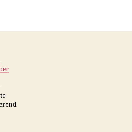
-
ber
r
te
ierend