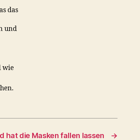
as das
en und
d wie
hen.
 hat die Masken fallen lassen
→