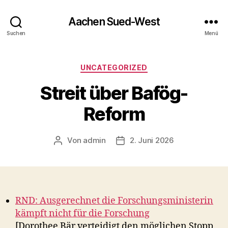
Aachen Sued-West
Suchen
Menü
Kategorien
UNCATEGORIZED
Streit über Bafög-
Reform
Von
admin
2. Juni 2026
Beitragsautor
Veröffentlichungsdatum
RND: Ausgerechnet die Forschungsministerin
kämpft nicht für die Forschung
[Dorothee Bär verteidigt den möglichen Stopp