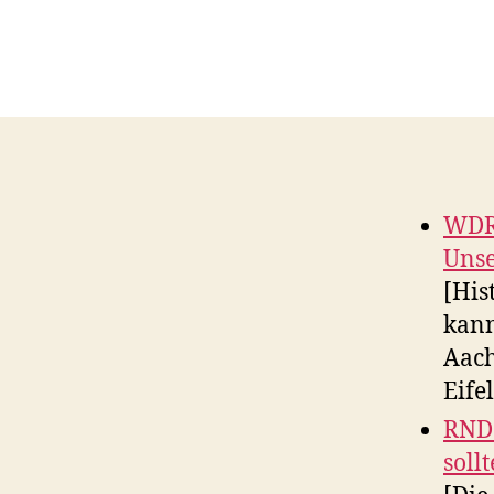
WDR 
Unse
[His
kann
Aach
Eife
RND:
sollt