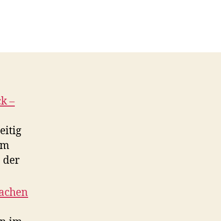
k –
eitig
um
 der
machen