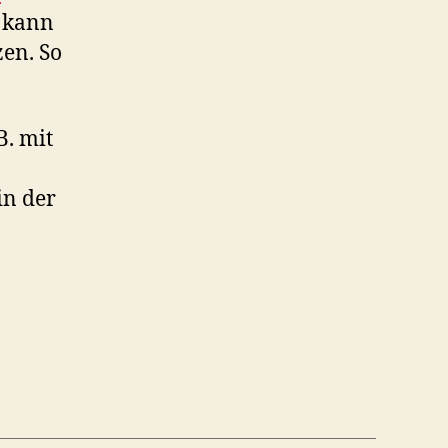
s kann
zen. So
B. mit
in der