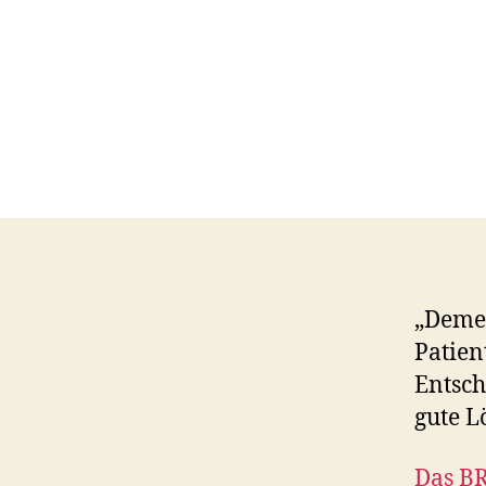
„Demen
Patien
Entsch
gute L
Das BR