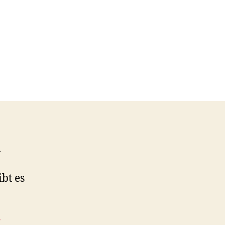
n
bt es
r