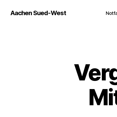
Aachen Sued-West
Notfa
Verg
Mi