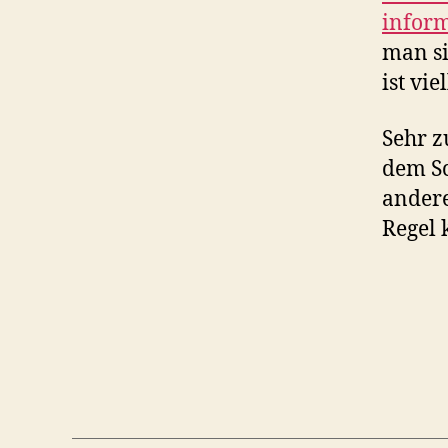
inform
man si
ist vi
Sehr z
dem Sc
andere
Regel 