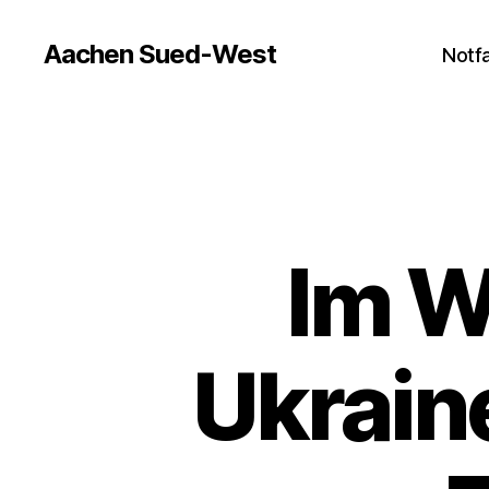
Aachen Sued-West
Notfa
Im W
Ukrain