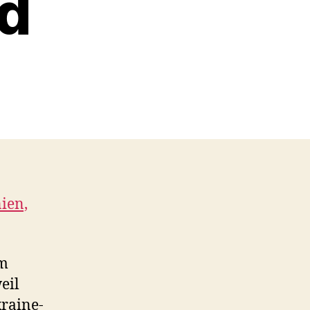
d
ien,
om
eil
kraine-