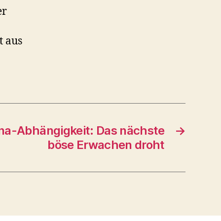
er
t aus
na-Abhängigkeit: Das nächste
→
böse Erwachen droht