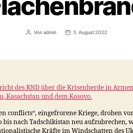
Flächenbran
Von
admin
5. August 2022
Beitragsautor
Veröffentlichungsdatum
richt des RND über die Krisenherde in Armen
u, Kasachstan und dem Kosovo.
en conflicts“, eingefrorene Kriege, drohen v
 bis nach Tadschikistan neu aufzubrechen, w
ationalistische Kräfte im Windschatten des U