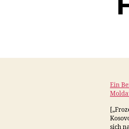
Ein Be
Molda
[„Froz
Kosovo
sich n