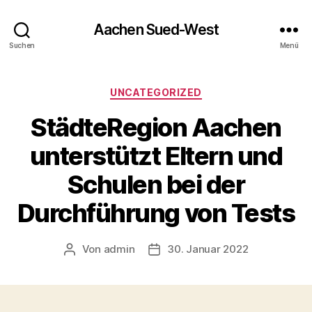
Aachen Sued-West
Suchen
Menü
Kategorien
UNCATEGORIZED
StädteRegion Aachen
unterstützt Eltern und
Schulen bei der
Durchführung von Tests
Von
admin
30. Januar 2022
Beitragsautor
Veröffentlichungsdatum