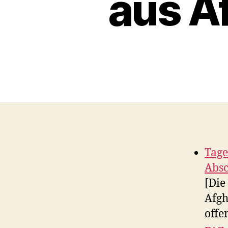
aus A
Tage
Absc
[Die
Afgh
offe