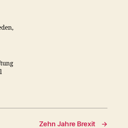
eden,
ftung
l
Zehn Jahre Brexit
→