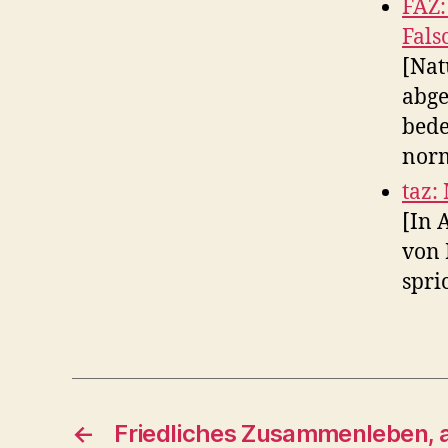
FAZ:
Fals
[Nat
abge
bede
norm
taz:
[In 
von 
spri
←
Friedliches Zusammenleben, 