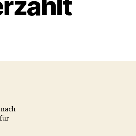
rzählt
 nach
für