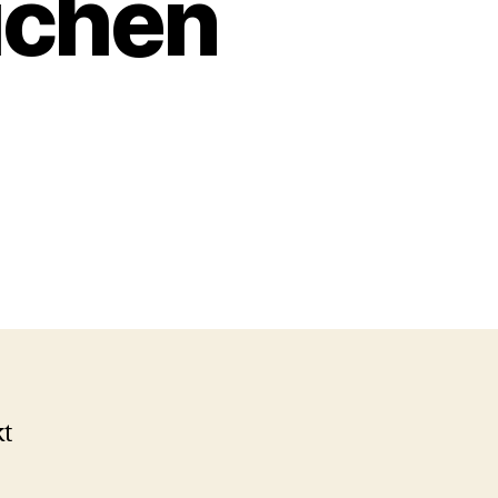
ichen
kt