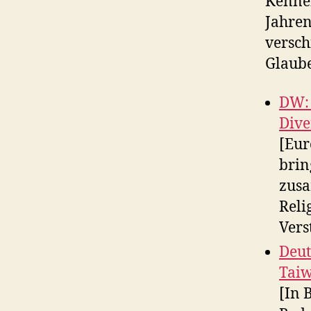
Kennen
Jahre
versch
Glaube
DW: 
Dive
[Eur
brin
zusa
Reli
Vers
Deut
Taiw
[In 