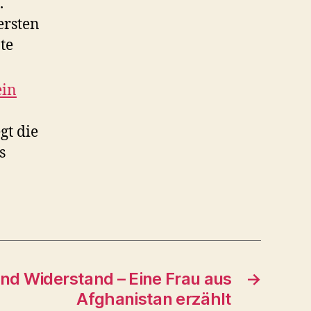
.
uersten
te
ein
gt die
s
nd Widerstand – Eine Frau aus
→
Afghanistan erzählt