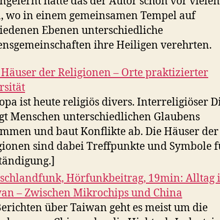
gelernt hatte das der Autor schon vor vielen
n, wo in einem gemeinsamen Tempel auf
iedenen Ebenen unterschiedliche
nsgemeinschaften ihre Heiligen verehrten.
Häuser der Religionen – Orte praktizierter
rsität
opa ist heute religiös divers. Interreligiöser D
gt Menschen unterschiedlichen Glaubens
mmen und baut Konflikte ab. Die Häuser der
gionen sind dabei Treffpunkte und Symbole f
tändigung.]
schlandfunk, Hörfunkbeitrag, 19min: Alltag 
an – Zwischen Mikrochips und China
Berichten über Taiwan geht es meist um die