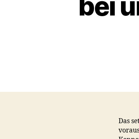
bei 
Das se
voraus