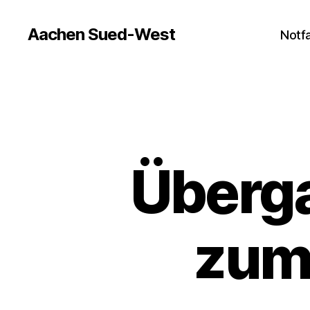
Aachen Sued-West
Notfa
Überga
zum 