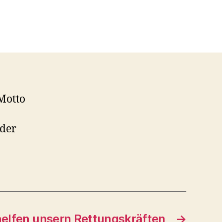
Motto
der
elfen unsern Rettungskräften
→