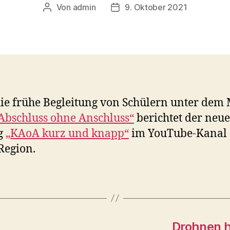
Von
admin
9. Oktober 2021
Beitragsautor
Veröffentlichungsdatum
ie frühe Begleitung von Schülern unter dem 
Abschluss ohne Anschluss“
berichtet der neue
g
„KAoA kurz und knapp“
im YouTube-Kanal 
Region.
Drohnen h